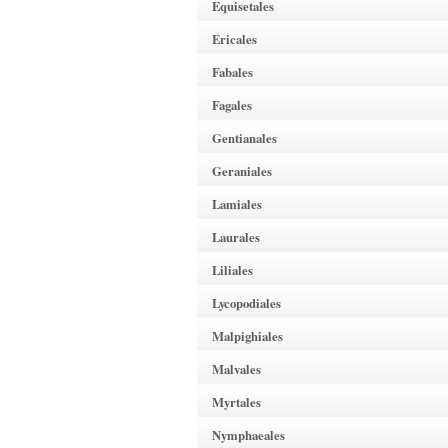
Equisetales
Ericales
Fabales
Fagales
Gentianales
Geraniales
Lamiales
Laurales
Liliales
Lycopodiales
Malpighiales
Malvales
Myrtales
Nymphaeales