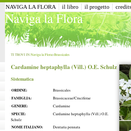
NAVIGA LA FLORA
il libro
il progetto
credit
Naviga la Flora
TI TROVI IN:
Naviga la Flora
>
Brassicales
Cardamine heptaphylla (Vill.) O.E. Schulz
Sistematica
ORDINE:
Brassicales
FAMIGLIA:
Brassicaceae/Cruciferae
GENERE:
Cardamine
SPECIE:
Cardamine heptaphylla (Vill.) O.E.
Schulz
NOME ITALIANO:
Dentaria pennata