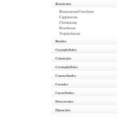
Brassicales
Brassicaceae/Cruciferae
Capparaceae
Cleomaceae
Resedaceae
Tropaeolaceae
Buxales
Caryophyllales
Celastrales
Ceratophyllales
Commelinales
Cornales
Cucurbitales
Dioscoreales
Dipsacales