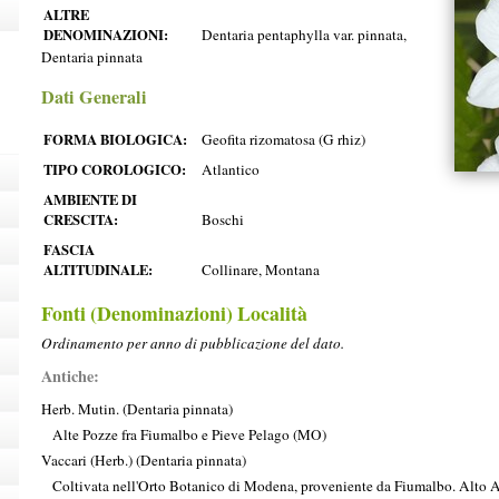
ALTRE
DENOMINAZIONI:
Dentaria pentaphylla var. pinnata,
Dentaria pinnata
Dati Generali
FORMA BIOLOGICA:
Geofita rizomatosa (G rhiz)
TIPO COROLOGICO:
Atlantico
AMBIENTE DI
CRESCITA:
Boschi
FASCIA
ALTITUDINALE:
Collinare, Montana
Fonti (Denominazioni) Località
Ordinamento per anno di pubblicazione del dato.
Antiche:
Herb. Mutin. (Dentaria pinnata)
Alte Pozze fra Fiumalbo e Pieve Pelago (MO)
Vaccari (Herb.) (Dentaria pinnata)
Coltivata nell'Orto Botanico di Modena, proveniente da Fiumalbo. Alt