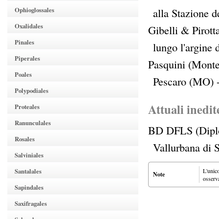
Ophioglossales
alla Stazione 
Oxalidales
Gibelli & Pirott
Pinales
lungo l'argine
Piperales
Pasquini (Monte
Poales
Pescaro (MO) 
Polypodiales
Attuali inedit
Proteales
Ranunculales
BD DFLS (Diplo
Rosales
Vallurbana di 
Salviniales
Santalales
L'unic
Note
osserva
Sapindales
Saxifragales