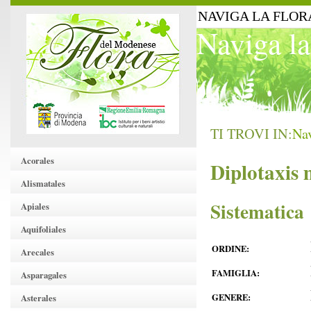
NAVIGA LA FLOR
Naviga la
TI TROVI IN:
Nav
Acorales
Diplotaxis 
Alismatales
Sistematica
Apiales
Aquifoliales
ORDINE:
Arecales
FAMIGLIA:
Asparagales
GENERE:
Asterales