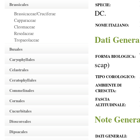
Brassicales
SPECIE:
DC.
Brassicaceae/Cruciferae
Capparaceae
NOME ITALIANO:
Cleomaceae
Resedaceae
Dati Genera
Tropaeolaceae
Buxales
FORMA BIOLOGICA:
Caryophyllales
scap)
Celastrales
TIPO COROLOGICO:
Ceratophyllales
AMBIENTE DI
Commelinales
CRESCITA:
FASCIA
Cornales
ALTITUDINALE:
Cucurbitales
Note Genera
Dioscoreales
Dipsacales
DATI GENERALI: