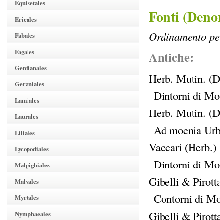
Equisetales
Fonti (Deno
Ericales
Ordinamento per
Fabales
Fagales
Antiche:
Gentianales
Herb. Mutin. (D
Geraniales
Dintorni di M
Lamiales
Herb. Mutin. (D
Laurales
Ad moenia Urb
Liliales
Vaccari (Herb.) 
Lycopodiales
Dintorni di M
Malpighiales
Gibelli & Pirott
Malvales
Contorni di Mo
Myrtales
Gibelli & Pirott
Nymphaeales