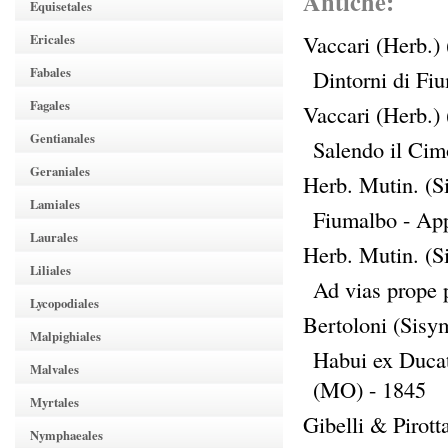
Antiche:
Equisetales
Vaccari (Herb.)
Ericales
Fabales
Dintorni di F
Fagales
Vaccari (Herb.)
Gentianales
Salendo il Ci
Geraniales
Herb. Mutin. (
Lamiales
Fiumalbo - A
Laurales
Herb. Mutin. (S
Liliales
Ad vias prope
Lycopodiales
Bertoloni (Sisy
Malpighiales
Habui ex Ducat
Malvales
(MO) - 1845
Myrtales
Gibelli & Pirott
Nymphaeales