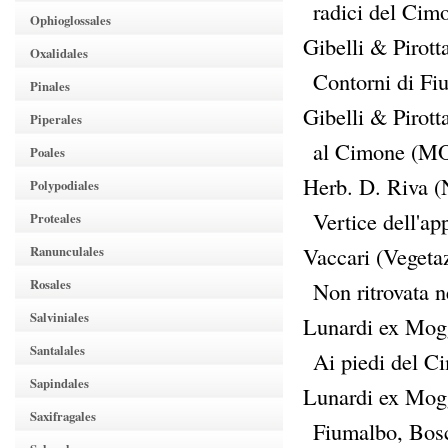
radici del Cim
Ophioglossales
Gibelli & Pirott
Oxalidales
Contorni di F
Pinales
Gibelli & Pirott
Piperales
al Cimone (MO
Poales
Herb. D. Riva 
Polypodiales
Vertice dell'a
Proteales
Vaccari (Vegeta
Ranunculales
Rosales
Non ritrovata n
Salviniales
Lunardi ex Mogg
Santalales
Ai piedi del C
Sapindales
Lunardi ex Mogg
Saxifragales
Fiumalbo, Bos