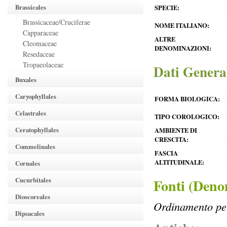
Brassicales
SPECIE:
Brassicaceae/Cruciferae
NOME ITALIANO:
Capparaceae
ALTRE
Cleomaceae
DENOMINAZIONI:
Resedaceae
Tropaeolaceae
Dati Genera
Buxales
Caryophyllales
FORMA BIOLOGICA:
Celastrales
TIPO COROLOGICO:
Ceratophyllales
AMBIENTE DI
CRESCITA:
Commelinales
FASCIA
ALTITUDINALE:
Cornales
Cucurbitales
Fonti (Deno
Dioscoreales
Ordinamento per
Dipsacales