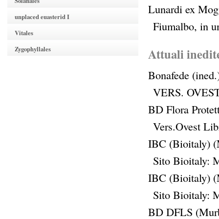
Solanales
Lunardi ex Mogg
unplaced euasterid I
Fiumalbo, in u
Vitales
Zygophyllales
Attuali inedit
Bonafede (ined.
VERS. OVES
BD Flora Protet
Vers.Ovest Li
IBC (Bioitaly) 
Sito Bioitaly:
IBC (Bioitaly) 
Sito Bioitaly:
BD DFLS (Murbe