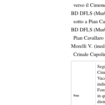
verso il Cimon
BD DFLS (Murbe
sotto a Pian C
BD DFLS (Murbe
Pian Cavallaro
Morelli V. (ined
Crinale Cupoli
Segn
Cimo
Vacc
indi
Font
in q
Note
dist