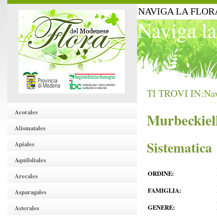
NAVIGA LA FLOR
Naviga la
TI TROVI IN:
Nav
Acorales
Murbeckiell
Alismatales
Sistematica
Apiales
Aquifoliales
ORDINE:
Arecales
FAMIGLIA:
Asparagales
GENERE:
Asterales