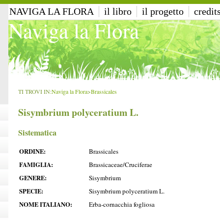
NAVIGA LA FLORA
il libro
il progetto
credit
Naviga la Flora
TI TROVI IN:
Naviga la Flora
>
Brassicales
Sisymbrium polyceratium L.
Sistematica
ORDINE:
Brassicales
FAMIGLIA:
Brassicaceae/Cruciferae
GENERE:
Sisymbrium
SPECIE:
Sisymbrium polyceratium L.
NOME ITALIANO:
Erba-cornacchia fogliosa