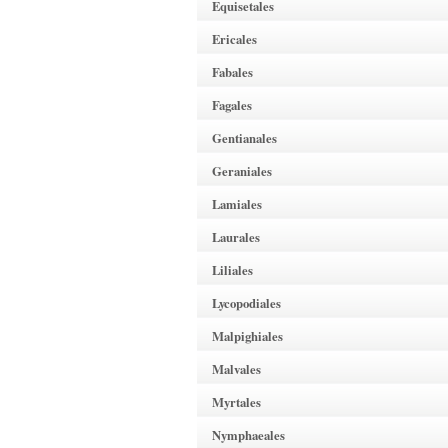
Equisetales
Ericales
Fabales
Fagales
Gentianales
Geraniales
Lamiales
Laurales
Liliales
Lycopodiales
Malpighiales
Malvales
Myrtales
Nymphaeales