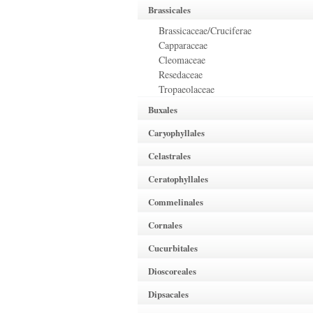
Brassicales
Brassicaceae/Cruciferae
Capparaceae
Cleomaceae
Resedaceae
Tropaeolaceae
Buxales
Caryophyllales
Celastrales
Ceratophyllales
Commelinales
Cornales
Cucurbitales
Dioscoreales
Dipsacales