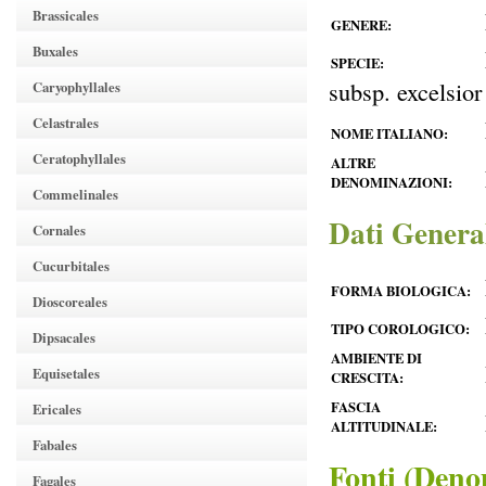
Brassicales
GENERE:
Buxales
SPECIE:
subsp. excelsior
Caryophyllales
Celastrales
NOME ITALIANO:
Ceratophyllales
ALTRE
DENOMINAZIONI:
Commelinales
Dati Genera
Cornales
Cucurbitales
FORMA BIOLOGICA:
Dioscoreales
TIPO COROLOGICO:
Dipsacales
AMBIENTE DI
Equisetales
CRESCITA:
FASCIA
Ericales
ALTITUDINALE:
Fabales
Fonti (Deno
Fagales