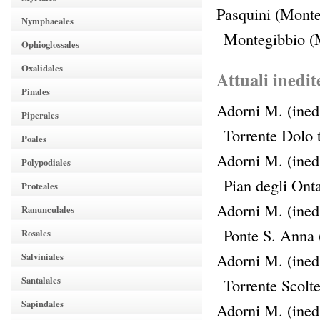
Pasquini (Monteg
Nymphaeales
Montegibbio (
Ophioglossales
Oxalidales
Attuali inedit
Pinales
Adorni M. (ined.
Piperales
Torrente Dolo
Poales
Adorni M. (ined.
Polypodiales
Pian degli Ont
Proteales
Adorni M. (ined.
Ranunculales
Ponte S. Anna
Rosales
Adorni M. (ined.
Salviniales
Santalales
Torrente Scolt
Sapindales
Adorni M. (ined.