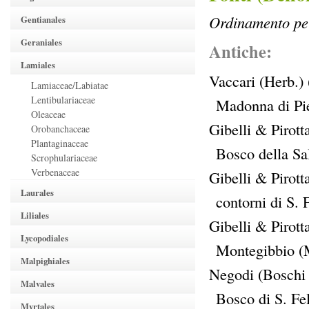
Ordinamento per
Gentianales
Geraniales
Antiche:
Lamiales
Vaccari (Herb.) 
Lamiaceae/Labiatae
Lentibulariaceae
Madonna di Pi
Oleaceae
Gibelli & Pirott
Orobanchaceae
Plantaginaceae
Bosco della Sa
Scrophulariaceae
Verbenaceae
Gibelli & Pirott
Laurales
contorni di S.
Liliales
Gibelli & Pirott
Lycopodiales
Montegibbio (
Malpighiales
Negodi (Boschi p
Malvales
Bosco di S. Fe
Myrtales