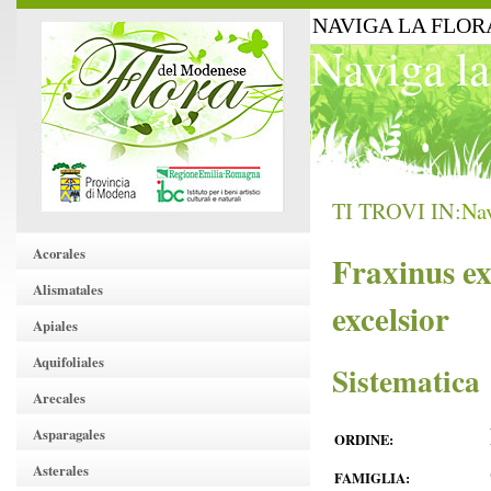
NAVIGA LA FLOR
Naviga la
TI TROVI IN:
Nav
Acorales
Fraxinus ex
Alismatales
excelsior
Apiales
Aquifoliales
Sistematica
Arecales
Asparagales
ORDINE:
Asterales
FAMIGLIA: