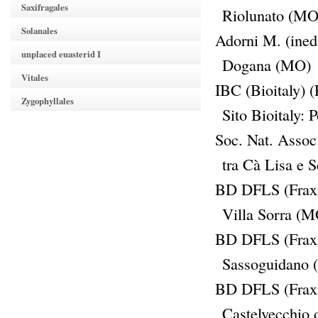
Saxifragales
Riolunato (MO
Solanales
Adorni M. (ined.
unplaced euasterid I
Dogana (MO)
Vitales
IBC (Bioitaly) (
Zygophyllales
Sito Bioitaly:
Soc. Nat. Assoc
tra Cà Lisa e 
BD DFLS (Fraxi
Villa Sorra (M
BD DFLS (Fraxi
Sassoguidano 
BD DFLS (Fraxi
Castelvecchio 