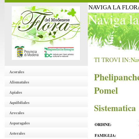
NAVIGA LA FLOR
Naviga la
TI TROVI IN:
Nav
Acorales
Phelipanch
Alismatales
Pomel
Apiales
Aquifoliales
Sistematica
Arecales
Asparagales
ORDINE:
Asterales
FAMIGLIA: