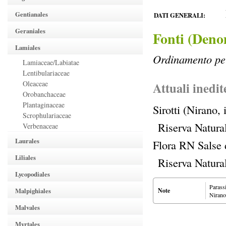
Gentianales
DATI GENERALI:
Geraniales
Fonti (Deno
Lamiales
Ordinamento per
Lamiaceae/Labiatae
Lentibulariaceae
Oleaceae
Attuali inedit
Orobanchaceae
Plantaginaceae
Sirotti (Nirano,
Scrophulariaceae
Riserva Natura
Verbenaceae
Laurales
Flora RN Salse 
Liliales
Riserva Natura
Lycopodiales
Parassi
Malpighiales
Note
Nirano
Malvales
Myrtales