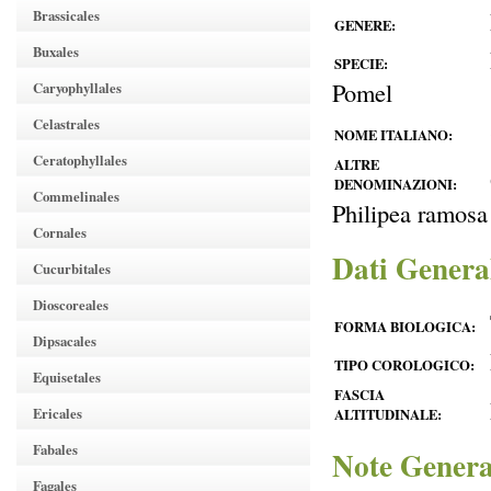
Brassicales
GENERE:
Buxales
SPECIE:
Pomel
Caryophyllales
Celastrales
NOME ITALIANO:
Ceratophyllales
ALTRE
DENOMINAZIONI:
Commelinales
Philipea ramosa
Cornales
Dati Genera
Cucurbitales
Dioscoreales
FORMA BIOLOGICA:
Dipsacales
TIPO COROLOGICO:
Equisetales
FASCIA
Ericales
ALTITUDINALE:
Fabales
Note Genera
Fagales