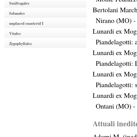
Saxifragales
Bertolani Marche
Solanales
Nirano (MO) -
unplaced euasterid I
Lunardi ex Mogg
Vitales
Piandelagotti:
Zygophyllales
Lunardi ex Mogg
Piandelagotti:
Lunardi ex Moggi
Piandelagotti:
Lunardi ex Moggi
Ontani (MO) -
Attuali inedit
Adorni M. (ined.