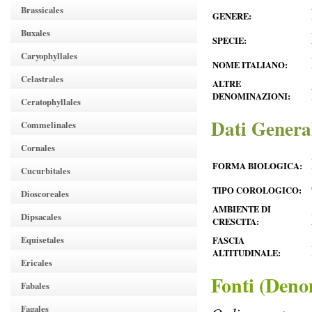
Brassicales
GENERE:
Buxales
SPECIE:
Caryophyllales
NOME ITALIANO:
Celastrales
ALTRE
DENOMINAZIONI:
Ceratophyllales
Dati Genera
Commelinales
Cornales
FORMA BIOLOGICA:
Cucurbitales
TIPO COROLOGICO:
Dioscoreales
AMBIENTE DI
Dipsacales
CRESCITA:
Equisetales
FASCIA
ALTITUDINALE:
Ericales
Fonti (Deno
Fabales
Fagales