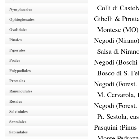
Colli di Caste
Nymphaeales
Gibelli & Pirott
Ophioglossales
Montese (MO) 
Oxalidales
Negodi (Nirano) 
Pinales
Salsa di Niran
Piperales
Negodi (Boschi p
Poales
Polypodiales
Bosco di S. Fe
Proteales
Negodi (Forest. 
Ranunculales
M. Cervarola, 
Rosales
Negodi (Forest. 
Salviniales
Pr. Sestola, c
Santalales
Pasquini (Pinus 
Sapindales
Monte Pedrazz