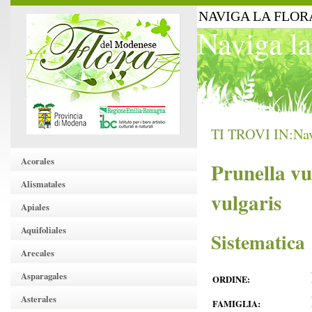
NAVIGA LA FLOR
Naviga la
TI TROVI IN:
Nav
Acorales
Prunella vu
Alismatales
vulgaris
Apiales
Aquifoliales
Sistematica
Arecales
Asparagales
ORDINE:
Asterales
FAMIGLIA: