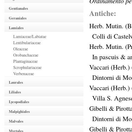
Ordinamento per
Gentianales
Antiche:
Geraniales
Herb. Mutin. (Br
Lamiales
Colli di Caste
Lamiaceae/Labiatae
Lentibulariaceae
Herb. Mutin. (Pr
Oleaceae
Orobanchaceae
In pascuis & a
Plantaginaceae
Vaccari (Herb.) 
Scrophulariaceae
Verbenaceae
Dintorni di M
Laurales
Vaccari (Herb.) 
Liliales
Villa S. Agne
Lycopodiales
Gibelli & Pirott
Malpighiales
Dintorni di M
Malvales
Gibelli & Pirott
Myrtales