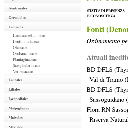
Gentianales
STATUS DI PRESENZA
E CONOSCENZA:
Geraniales
Fonti (Deno
Lamiales
Lamiaceae/Labiatae
Ordinamento per
Lentibulariaceae
Oleaceae
Orobanchaceae
Attuali inedit
Plantaginaceae
Scrophulariaceae
BD DFLS (Thym
Verbenaceae
Val di Traino 
Laurales
BD DFLS (Thym
Liliales
Sassoguidano 
Lycopodiales
Flora RN Sasso
Malpighiales
Malvales
Riserva Natura
Myrtales