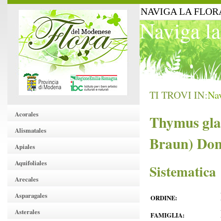
NAVIGA LA FLOR
Naviga la
TI TROVI IN:
Nav
Acorales
Thymus glab
Alismatales
Braun) Do
Apiales
Aquifoliales
Sistematica
Arecales
Asparagales
ORDINE:
Asterales
FAMIGLIA: