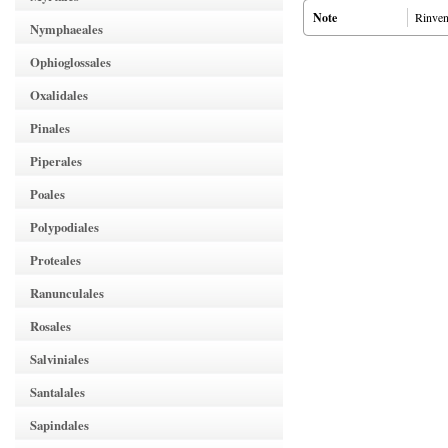
Note
Rinven
Nymphaeales
Ophioglossales
Oxalidales
Pinales
Piperales
Poales
Polypodiales
Proteales
Ranunculales
Rosales
Salviniales
Santalales
Sapindales