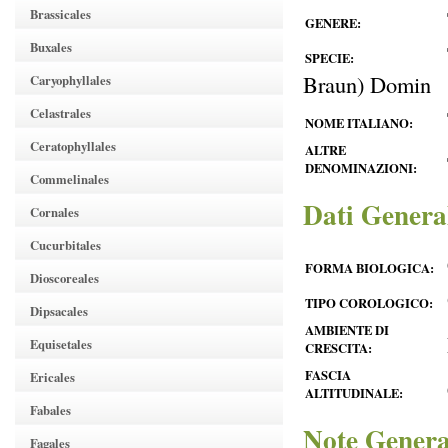
Brassicales
GENERE:
Buxales
SPECIE:
Braun) Domin
Caryophyllales
Celastrales
NOME ITALIANO:
Ceratophyllales
ALTRE
DENOMINAZIONI:
Commelinales
Dati Genera
Cornales
Cucurbitales
FORMA BIOLOGICA:
Dioscoreales
TIPO COROLOGICO:
Dipsacales
AMBIENTE DI
Equisetales
CRESCITA:
FASCIA
Ericales
ALTITUDINALE:
Fabales
Note Genera
Fagales