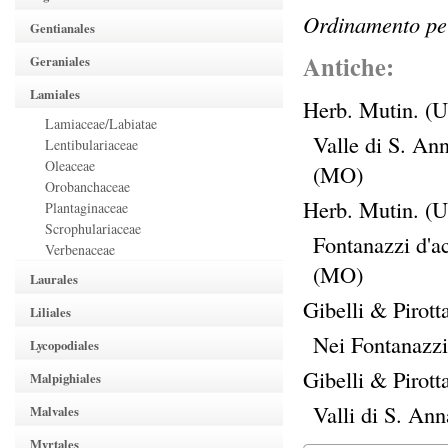
Ordinamento per
Gentianales
Antiche:
Geraniales
Lamiales
Herb. Mutin. (Ut
Lamiaceae/Labiatae
Valle di S. Ann
Lentibulariaceae
Oleaceae
(MO)
Orobanchaceae
Herb. Mutin. (Ut
Plantaginaceae
Scrophulariaceae
Fontanazzi d'a
Verbenaceae
(MO)
Laurales
Gibelli & Pirott
Liliales
Nei Fontanazzi
Lycopodiales
Gibelli & Pirott
Malpighiales
Valli di S. Ann
Malvales
Myrtales