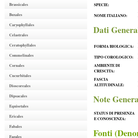
Brassicales
SPECIE:
Buxales
NOME ITALIANO:
Caryophyllales
Dati Genera
Celastrales
Ceratophyllales
FORMA BIOLOGICA:
Commelinales
TIPO COROLOGICO:
Cornales
AMBIENTE DI
CRESCITA:
Cucurbitales
FASCIA
ALTITUDINALE:
Dioscoreales
Note Genera
Dipsacales
Equisetales
STATUS DI PRESENZA
Ericales
E CONOSCENZA:
Fabales
Fonti (Deno
Fagales