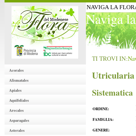
NAVIGA LA FLOR
Naviga la
TI TROVI IN:
Nav
Acorales
Utricularia
Alismatales
Sistematica
Apiales
Aquifoliales
ORDINE:
Arecales
FAMIGLIA:
Asparagales
GENERE:
Asterales