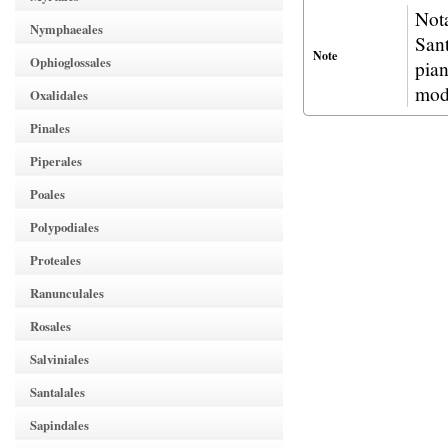
Nota
Nymphaeales
Sant
Note
Ophioglossales
pian
mod
Oxalidales
Pinales
Piperales
Poales
Polypodiales
Proteales
Ranunculales
Rosales
Salviniales
Santalales
Sapindales