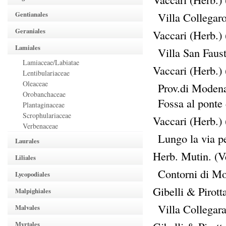
Gentianales
Villa Collegar
Geraniales
Vaccari (Herb.)
Lamiales
Villa San Fau
Lamiaceae/Labiatae
Vaccari (Herb.)
Lentibulariaceae
Oleaceae
Prov.di Modena
Orobanchaceae
Fossa al ponte
Plantaginaceae
Scrophulariaceae
Vaccari (Herb.)
Verbenaceae
Lungo la via p
Laurales
Herb. Mutin. (
Liliales
Contorni di Mo
Lycopodiales
Gibelli & Pirot
Malpighiales
Villa Collega
Malvales
Myrtales