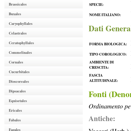
Brassicales
SPECIE:
Buxales
NOME ITALIANO:
Caryophyllales
Dati Genera
Celastrales
Ceratophyllales
FORMA BIOLOGICA:
Commelinales
TIPO COROLOGICO:
Cornales
AMBIENTE DI
CRESCITA:
Cucurbitales
FASCIA
ALTITUDINALE:
Dioscoreales
Fonti (Deno
Dipsacales
Equisetales
Ordinamento per
Ericales
Antiche:
Fabales
Vaccari (Herb.)
Fagales