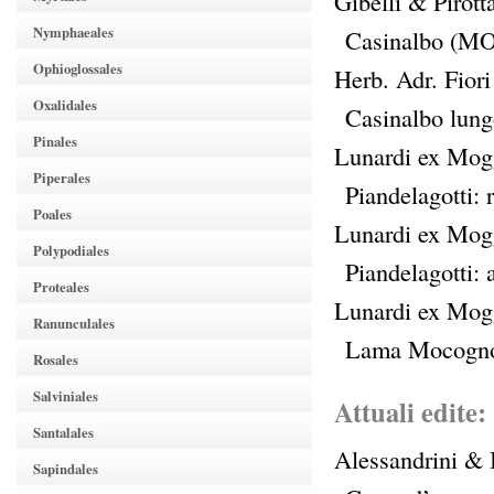
Gibelli & Pirot
Nymphaeales
Casinalbo (MO
Ophioglossales
Herb. Adr. Fior
Oxalidales
Casinalbo lung
Pinales
Lunardi ex Mogg
Piperales
Piandelagotti:
Poales
Lunardi ex Mogg
Polypodiales
Piandelagotti: 
Proteales
Lunardi ex Mogg
Ranunculales
Lama Mocogno
Rosales
Salviniales
Attuali edite:
Santalales
Alessandrini & 
Sapindales