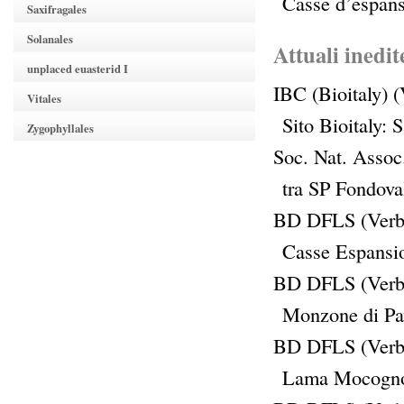
Casse d’espan
Saxifragales
Solanales
Attuali inedit
unplaced euasterid I
IBC (Bioitaly) 
Vitales
Sito Bioitaly:
Zygophyllales
Soc. Nat. Assoc
tra SP Fondova
BD DFLS (Verb
Casse Espansi
BD DFLS (Verb
Monzone di Pa
BD DFLS (Verb
Lama Mocogno 