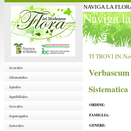
NAVIGA LA FLOR
Naviga la
TI TROVI IN:
Nav
Acorales
Verbascum 
Alismatales
Sistematica
Apiales
Aquifoliales
ORDINE:
Arecales
FAMIGLIA:
Asparagales
GENERE:
Asterales