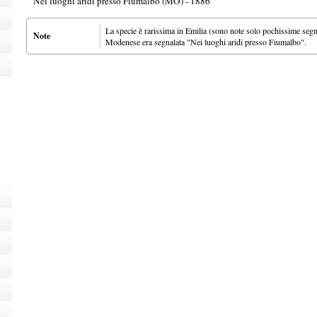
Nei luoghi aridi presso Fiumalbo (MO) - 1886
La specie è rarissima in Emilia (sono note solo pochissime segna
Note
Modenese era segnalata "Nei luoghi aridi presso Fiumalbo".