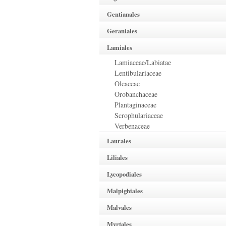
Gentianales
Geraniales
Lamiales
Lamiaceae/Labiatae
Lentibulariaceae
Oleaceae
Orobanchaceae
Plantaginaceae
Scrophulariaceae
Verbenaceae
Laurales
Liliales
Lycopodiales
Malpighiales
Malvales
Myrtales