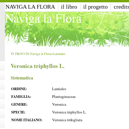
NAVIGA LA FLORA
il libro
il progetto
credit
Naviga la Flora
TI TROVI IN:
Naviga la Flora
>
Lamiales
Veronica triphyllos L.
Sistematica
ORDINE:
Lamiales
FAMIGLIA:
Plantaginaceae
GENERE:
Veronica
SPECIE:
Veronica triphyllos L.
NOME ITALIANO:
Veronica trifogliata