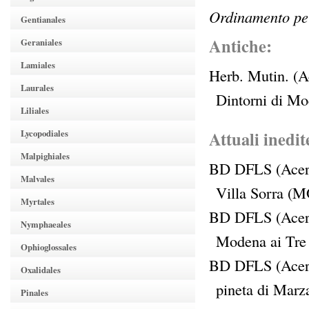
Ordinamento per
Gentianales
Antiche:
Geraniales
Lamiales
Herb. Mutin. (A
Laurales
Dintorni di M
Liliales
Lycopodiales
Attuali inedit
Malpighiales
BD DFLS (Acer
Malvales
Villa Sorra (M
Myrtales
BD DFLS (Acer
Nymphaeales
Modena ai Tre
Ophioglossales
BD DFLS (Acer
Oxalidales
pineta di Marz
Pinales