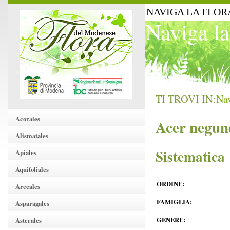
NAVIGA LA FLOR
Naviga la
TI TROVI IN:
Nav
Acorales
Acer negun
Alismatales
Sistematica
Apiales
Aquifoliales
ORDINE:
Arecales
FAMIGLIA:
Asparagales
GENERE:
Asterales