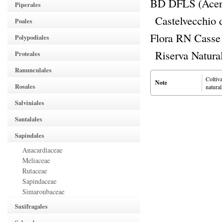
BD DFLS (Acer
Piperales
Castelvecchio 
Poales
Flora RN Casse
Polypodiales
Riserva Natura
Proteales
Ranunculales
Coltiva
Note
Rosales
natural
Salviniales
Santalales
Sapindales
Anacardiaceae
Meliaceae
Rutaceae
Sapindaceae
Simaroubaceae
Saxifragales