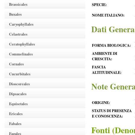
Brassicales
SPECIE:
Buxales
NOME ITALIANO:
Caryophyllales
Dati Genera
Celastrales
Ceratophyllales
FORMA BIOLOGICA:
AMBIENTE DI
Commelinales
CRESCITA:
Cornales
FASCIA
ALTITUDINALE:
Cucurbitales
Note Genera
Dioscoreales
Dipsacales
ORIGINE:
Equisetales
STATUS DI PRESENZA
Ericales
E CONOSCENZA:
Fabales
Fonti (Deno
Fagales